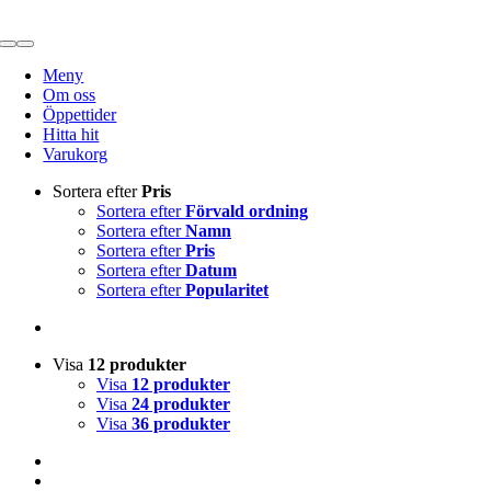
Fortsätt
till
Toggle
innehållet
Navigation
Meny
Om oss
Öppettider
Hitta hit
Varukorg
Sortera efter
Pris
Sortera efter
Förvald ordning
Sortera efter
Namn
Sortera efter
Pris
Sortera efter
Datum
Sortera efter
Popularitet
Visa
12 produkter
Visa
12 produkter
Visa
24 produkter
Visa
36 produkter