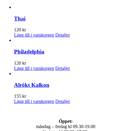
Thai
120
kr
Lägg till i varukorgen
Detaljer
Philadelphia
120
kr
Lägg till i varukorgen
Detaljer
Alrökt Kalkon
155
kr
Den
Lägg till i varukorgen
Detaljer
här
produkten
har
Öppet:
flera
måndag – fredag kl 09.30-19.00
varianter.