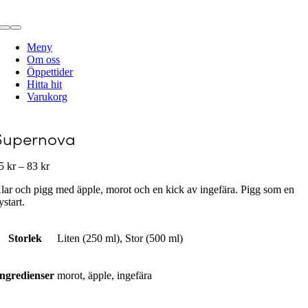
Fortsätt
till
Toggle
innehållet
Navigation
Meny
Om oss
Öppettider
Hitta hit
Varukorg
Supernova
Prisintervall:
55
kr
–
83
kr
55 kr
lar och pigg med äpple, morot och en kick av ingefära. Pigg som en
till
ystart.
83 kr
Storlek
Liten (250 ml), Stor (500 ml)
Ingredienser
morot, äpple, ingefära