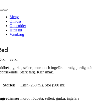
Fortsätt
till
Toggle
innehållet
Navigation
Meny
Om oss
Öppettider
Hitta hit
Varukorg
Red
Prisintervall:
55
kr
–
83
kr
55 kr
ödbeta, gurka, selleri, morot och ingefära – rotig, jordig och
till
ppfriskande. Stark färg. Klar smak.
83 kr
Storlek
Liten (250 ml), Stor (500 ml)
Ingredienser
morot, rödbeta, selleri, gurka, ingefära