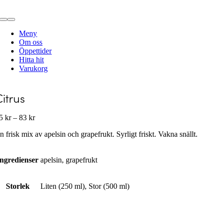
Fortsätt
till
Toggle
innehållet
Navigation
Meny
Om oss
Öppettider
Hitta hit
Varukorg
Citrus
Prisintervall:
55
kr
–
83
kr
55 kr
n frisk mix av apelsin och grapefrukt. Syrligt friskt. Vakna snällt.
till
83 kr
Ingredienser
apelsin, grapefrukt
Storlek
Liten (250 ml), Stor (500 ml)