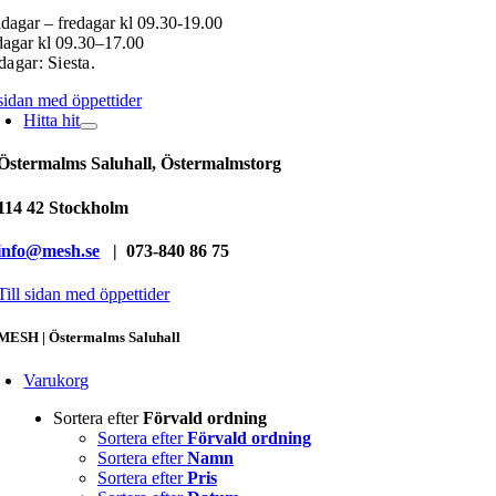
agar – fredagar kl 09.30-19.00
agar kl 09.30–17.00
agar: Siesta.
 sidan med öppettider
Hitta hit
Östermalms Saluhall, Östermalmstorg
114 42 Stockholm
info@mesh.se
| 073-840 86 75
Till sidan med öppettider
MESH | Östermalms Saluhall
Varukorg
Sortera efter
Förvald ordning
Sortera efter
Förvald ordning
Sortera efter
Namn
Sortera efter
Pris