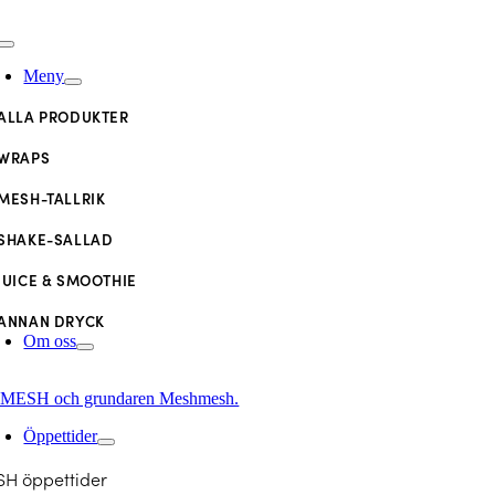
Fortsätt
till
oggle
innehållet
avigation
Meny
ALLA PRODUKTER
WRAPS
MESH-TALLRIK
SHAKE-SALLAD
JUICE & SMOOTHIE
ANNAN DRYCK
Om oss
MESH och grundaren Meshmesh.
Öppettider
H öppettider