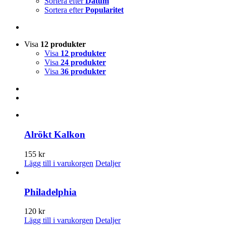
Sortera efter
Datum
Sortera efter
Popularitet
Visa
12 produkter
Visa
12 produkter
Visa
24 produkter
Visa
36 produkter
Alrökt Kalkon
155
kr
Den
Lägg till i varukorgen
Detaljer
här
produkten
har
Philadelphia
flera
varianter.
120
kr
De
Lägg till i varukorgen
Detaljer