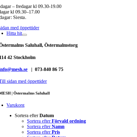
agar – fredagar kl 09.30-19.00
agar kl 09.30–17.00
agar: Siesta.
 sidan med öppettider
Hitta hit
Östermalms Saluhall, Östermalmstorg
114 42 Stockholm
info@mesh.se
| 073-840 86 75
Till sidan med öppettider
MESH | Östermalms Saluhall
Varukorg
Sortera efter
Datum
Sortera efter
Förvald ordning
Sortera efter
Namn
Sortera efter
Pris