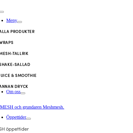
Fortsätt
till
oggle
innehållet
avigation
Meny
ALLA PRODUKTER
WRAPS
MESH-TALLRIK
SHAKE-SALLAD
JUICE & SMOOTHIE
ANNAN DRYCK
Om oss
MESH och grundaren Meshmesh.
Öppettider
H öppettider